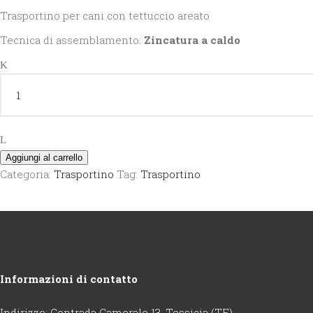
Trasportino per cani con tettuccio areato
Tecnica di assemblamento:
Zincatura a caldo
TRASPORTINO
PER
ANIMALI
quantity
Aggiungi al carrello
Categoria:
Trasportino
Tag:
Trasportino
Informazioni di contatto
Indirizzo: Contrada Camerale 13, Tossicia (TE)