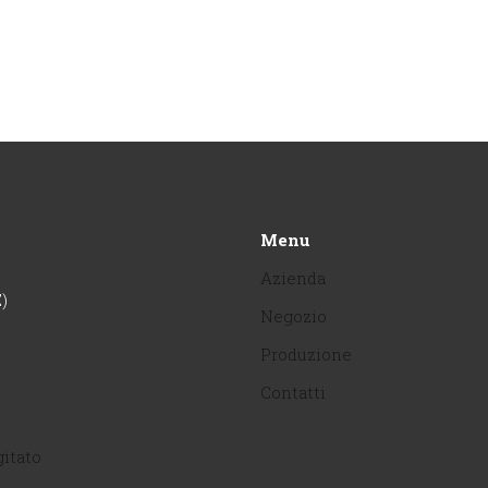
Menu
Azienda
)
Negozio
Produzione
Contatti
gitato